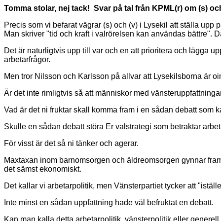
Tomma stolar, nej tack! Svar på tal från KPML(r) om (s) och 
Precis som vi befarat vägrar (s) och (v) i Lysekil att ställa upp
Man skriver "tid och kraft i valrörelsen kan användas bättre". D
Det är naturligtvis upp till var och en att prioritera och lägga 
arbetarfrågor.
Men tror Nilsson och Karlsson på allvar att Lysekilsborna är oin
Är det inte rimligtvis så att människor med vänsteruppfattninga
Vad är det ni fruktar skall komma fram i en sådan debatt som k
Skulle en sådan debatt störa Er valstrategi som betraktar arbet
För visst är det så ni tänker och agerar.
Maxtaxan inom barnomsorgen och äldreomsorgen gynnar fram fö
det sämst ekonomiskt.
Det kallar vi arbetarpolitik, men Vänsterpartiet tycker att "istäl
Inte minst en sådan uppfattning hade väl befruktat en debatt.
Kan man kalla detta arbetarpolitik, vänsterpolitik eller generell