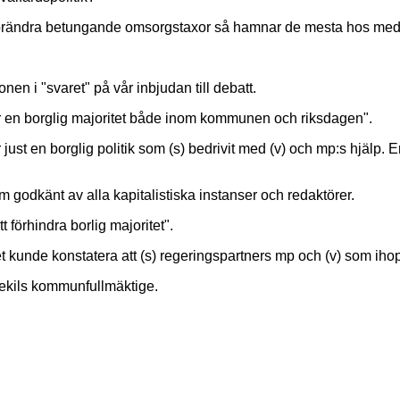
att förändra betungande omsorgstaxor så hamnar de mesta hos me
nen i "svaret" på vår inbjudan till debatt.
pper en borglig majoritet både inom kommunen och riksdagen".
r just en borglig politik som (s) bedrivit med (v) och mp:s hjälp
m godkänt av alla kapitalistiska instanser och redaktörer.
förhindra borlig majoritet".
unde konstatera att (s) regeringspartners mp och (v) som ihop ha
Lysekils kommunfullmäktige.