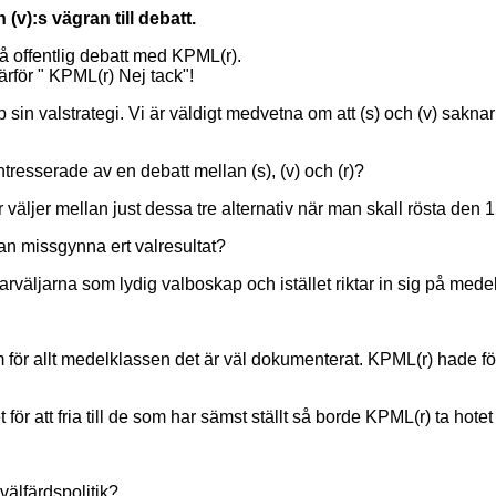
(v):s vägran till debatt.
 på offentlig debatt med KPML(r).
ärför " KPML(r) Nej tack"!
upp sin valstrategi. Vi är väldigt medvetna om att (s) och (v) sakna
tresserade av en debatt mellan (s), (v) och (r)?
r väljer mellan just dessa tre alternativ när man skall rösta den
an missgynna ert valresultat?
arväljarna som lydig valboskap och istället riktar in sig på med
r allt medelklassen det är väl dokumenterat. KPML(r) hade fö
let för att fria till de som har sämst ställt så borde KPML(r) ta ho
 välfärdspolitik?