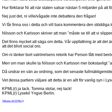
Hur förklarar Ni att när staten satsar nästan 5 miljarder på 
Nej just det, ni ville/vågade inte debattera den frågan!
Vi får finna oss i detta och vill bara kommentera den stöddiga to
Nilsson och Karlsson skriver att man "måste se till att vi sli
Det finns mycket att säga om detta. Vår uppfattning är att det ä
att det blivit social oro.
Om ni tänker bort valrörelsens retorik har Person fått med berö
Men om man skulle ta Nilsson och Karlsson mer bokstavligt "att 
Då undrar en vän av ordning, som det senaste fullmäktigemötet k
Vet dessa partiers väljare att detta är en allt för vanlig syn i 
KPML(r) ja tack. Tomma stolar, nej tack!
KPML(r) Lysekil Yngve Berlin.
Tillbaka till KPML(r)