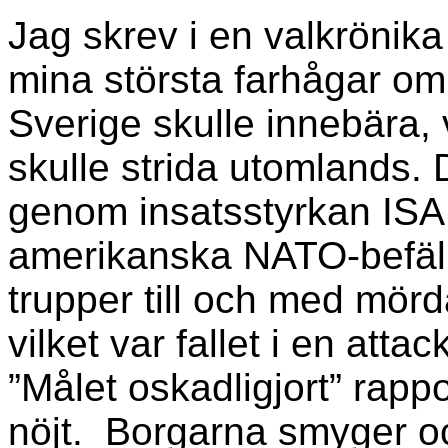
Jag skrev i en valkrönika 
mina största farhågar om v
Sverige skulle innebära,
skulle strida utomlands. 
genom insatsstyrkan ISA
amerikanska NATO-befäl
trupper till och med mör
vilket var fallet i en att
”Målet oskadligjort” rap
nöjt. Borgarna smyger och