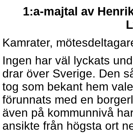
1:a-majtal av Henri
L
Kamrater, mötesdeltagar
Ingen har väl lyckats un
drar över Sverige. Den så
tog som bekant hem valet
förunnats med en borgerli
även på kommunnivå har v
ansikte från högsta ort n