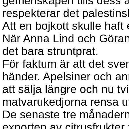
gemenskapen tills dess at
respekterar det palestinsk
Att en bojkott skulle haft 
När Anna Lind och Göran
det bara struntprat.
För faktum är att det sve
händer. Apelsiner och ann
att sälja längre och nu t
matvarukedjorna rensa u
De senaste tre månaderna
exporten av citrusfrukter 