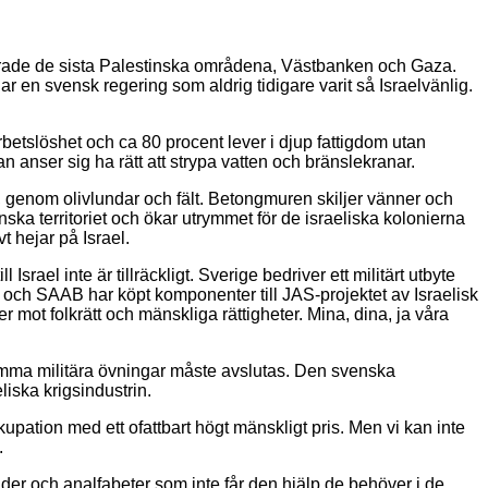
uperade de sista Palestinska områdena, Västbanken och Gaza.
har en svensk regering som aldrig tidigare varit så Israelvänlig.
betslöshet och ca 80 procent lever i djup fattigdom utan
n anser sig ha rätt att strypa vatten och bränslekranar.
 genom olivlundar och fält. Betongmuren skiljer vänner och
nska territoriet och ökar utrymmet för de israeliska kolonierna
t hejar på Israel.
srael inte är tillräckligt. Sverige bedriver ett militärt utbyte
l och SAAB har köpt komponenter till JAS-projektet av Israelisk
r mot folkrätt och mänskliga rättigheter. Mina, dina, ja våra
amma militära övningar måste avslutas. Den svenska
iska krigsindustrin.
ckupation med ett ofattbart högt mänskligt pris. Men vi kan inte
.
inder och analfabeter som inte får den hjälp de behöver i de