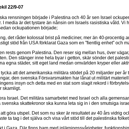
ekil 22/9-07
etniska rensningen började i Palestina och 40 år sen Israel ock
. I media är det tystare än nånsin om Israels rasistiska våld. Vi 
e sedan ockupationen började;
ng, det råder kolossal brist på mediciner, mer än 40-procentig ar
stigt stöd från USA förklarat Gaza som en ”fientlig enhet” och ma
n rests genom Palestina. Den reser sig mellan hus, över vägar,
ten. Den stänger inne hela byar i getton, skär sönder det palesti
ina egna städer, sitt eget land medan omvärlden kryper eller aktiv
ka att det amerikanska militära stödet på 20 miljarder per år till I
ingar, den svenska Försvarsmakten har lånat ut militärt materiel
ingens insyn och detta med en stat som slagit rekord i förbrytelse
 skamligt.
era Israel. Det militära samarbetet med Israel och alla gemens
venska skattekronor ska kunna leta sig in i den smutsiga israel
le att göra utspel. Det som nu sker är resultatet av 40 års vidrig o
ta tag i det själva och visa vårt stöd till det palestinska folket
jekt i Gaza. Där finns barn med inlärningssvårigheter, funktionsh