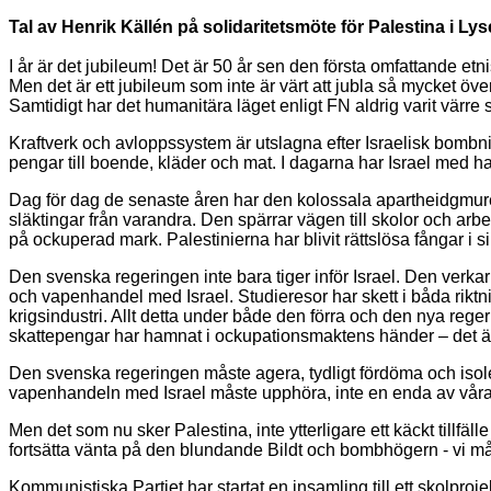
Tal av Henrik Källén på solidaritetsmöte för Palestina i Lys
I år är det jubileum! Det är 50 år sen den första omfattande 
Men det är ett jubileum som inte är värt att jubla så mycket över
Samtidigt har det humanitära läget enligt FN aldrig varit värr
Kraftverk och avloppssystem är utslagna efter Israelisk bombni
pengar till boende, kläder och mat. I dagarna har Israel med ha
Dag för dag de senaste åren har den kolossala apartheidgmure
släktingar från varandra. Den spärrar vägen till skolor och arbe
på ockuperad mark. Palestinierna har blivit rättslösa fångar i s
Den svenska regeringen inte bara tiger inför Israel. Den verkar tyc
och vapenhandel med Israel. Studieresor har skett i båda riktn
krigsindustri. Allt detta under både den förra och den nya reger
skattepengar har hamnat i ockupationsmaktens händer – det är
Den svenska regeringen måste agera, tydligt fördöma och isol
vapenhandeln med Israel måste upphöra, inte en enda av våra s
Men det som nu sker Palestina, inte ytterligare ett käckt tillfäl
fortsätta vänta på den blundande Bildt och bombhögern - vi måste 
Kommunistiska Partiet har startat en insamling till ett skolpro