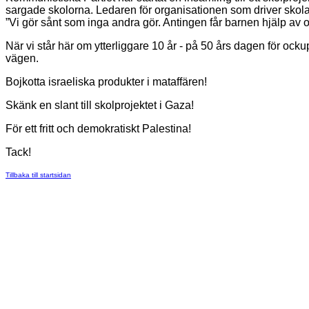
sargade skolorna. Ledaren för organisationen som driver skol
”Vi gör sånt som inga andra gör. Antingen får barnen hjälp av os
När vi står här om ytterliggare 10 år - på 50 års dagen för ocku
vägen.
Bojkotta israeliska produkter i mataffären!
Skänk en slant till skolprojektet i Gaza!
För ett fritt och demokratiskt Palestina!
Tack!
Tillbaka till startsidan