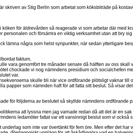
är skriven av Stig Berlin som arbetat som köksbiträde på kostav
i köken för äldrevården så reagerade vi som arbetar där med kra
er personalen och försämra en viktig verksamhet utan att bry sig
 fick lämna några som helst synpunkter, när sedan ytterligare be
llbordat faktum.
le vara genomfört tre månader senare då hälften av oss skall v
tet chockade vi nog nämndens presidium och socialchefen med att
lutet var.
nsekvenserna skulle bli när vice ordförande plötsligt vaknar til
alla papper som nämnden haft för att fatta sitt beslut. Så visar d
nade för följderna av beslutet så skyllde nämndens ordförande på 
olitikerna att lyssna men jag varnade redan då att det är en sak 
ndens ledamöter fattat var ett vansinnigt beslut som vi också sk
selt underlag som inte var övertänkt för fem öre. Men efter det ha
ade. (Pedagogiskt upplägg för att åskådliggöra vad en halverin