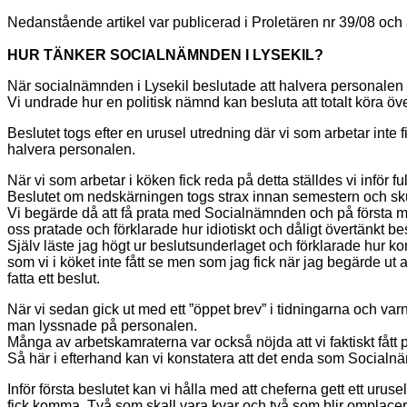
Nedanstående artikel var publicerad i Proletären nr 39/08 och 
HUR TÄNKER SOCIALNÄMNDEN I LYSEKIL?
När socialnämnden i Lysekil beslutade att halvera personalen 
Vi undrade hur en politisk nämnd kan besluta att totalt köra öv
Beslutet togs efter en urusel utredning där vi som arbetar inte
halvera personalen.
När vi som arbetar i köken fick reda på detta ställdes vi inför fu
Beslutet om nedskärningen togs strax innan semestern och skul
Vi begärde då att få prata med Socialnämnden och på första mö
oss pratade och förklarade hur idiotiskt och dåligt övertänkt bes
Själv läste jag högt ur beslutsunderlaget och förklarade hur ko
som vi i köket inte fått se men som jag fick när jag begärde ut 
fatta ett beslut.
När vi sedan gick ut med ett ”öppet brev” i tidningarna och var
man lyssnade på personalen.
Många av arbetskamraterna var också nöjda att vi faktiskt fått p
Så här i efterhand kan vi konstatera att det enda som Socialnäm
Inför första beslutet kan vi hålla med att cheferna gett ett uru
fick komma. Två som skall vara kvar och två som blir omplacer