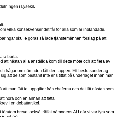
delningen i Lysekil
.
ft.
 om vilka konsekvenser det får för alla som är inblandade.
sparingar skulle göras så lade tjänstemännen förslag på att
ara borta.
 nästan alla anställda kom till detta möte och att flera av
l och frågar om nämnden fått den lappen. Ett beslutsunderlag
et sig att de som bestämt inte ens tittat på underlaget innan man
att man fått fel uppgifter från cheferna och det lät nästan som
att höra och en annan att fatta.
rev i en debattartikel.
r vi förutom brevet också träffat nämndens AU där vi var fyra som
g innebär)