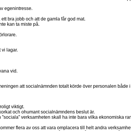
 av egenintresse.
 ett bra jobb och att de gamla får god mat.
nte kan ta miste på.
rlorare.
 vi lagar.
vana vid.
n meningen att socialnämnden totalt körde över personalen både
ligt viktigt.
r korkat och ohumant socialnämndens beslut är.
en ”sociala” verksamheten skall ha inte bara vilka ekonomiska ra
 kommer flera av oss att vara omplacera till helt andra verksamhet