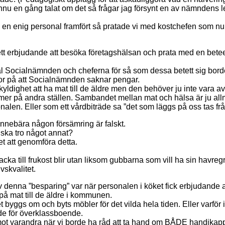
 ännu en gång talat om det så frågar jag försynt en av nämndens
d en enig personal framfört så pratade vi med kostchefen som nu höl
så ett erbjudande att besöka företagshälsan och prata med en bet
l Socialnämnden och cheferna för så som dessa betett sig borde
ror på att Socialnämnden saknar pengar.
skyldighet att ha mat till de äldre men den behöver ju inte vara av
mer på andra ställen. Sambandet mellan mat och hälsa är ju allmä
alen. Eller som ett vårdbiträde sa ”det som läggs på oss tas fr
innebära någon försämring är falskt.
iska tro något annat?
et att genomföra detta.
cka till frukost blir utan liksom gubbarna som vill ha sin havreg
vskvalitet.
 denna ”besparing” var när personalen i köket fick erbjudande att 
 mat till de äldre i kommunen.
 byggs om och byts möbler för det vilda hela tiden. Eller varför 
åde för överklassboende.
r mot varandra när vi borde ha råd att ta hand om BÅDE handika