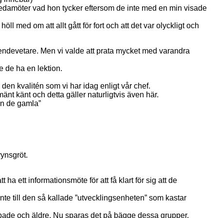
 ledamöter vad hon tycker eftersom de inte med en min visade
l med om att allt gått för fort och att det var olyckligt och
eendevetare. Men vi valde att prata mycket med varandra
 de ha en lektion.
 den kvalitén som vi har idag enligt vår chef.
nt känt och detta gäller naturligtvis även här.
ån de gamla”
rynsgröt.
ha ett informationsmöte för att få klart för sig att de
inte till den så kallade ”utvecklingsenheten” som kastar
ppade och äldre. Nu sparas det på bägge dessa grupper.