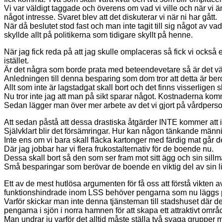
Vi var väldigt taggade och överens om vad vi ville och när vi
något intresse. Svaret blev att det diskuterar vi när ni har gått.
När då beslutet stod fast och man inte tagit till sig något av va
skyllde allt på politikerna som tidigare skyllt på henne.
När jag fick reda på att jag skulle omplaceras så fick vi ock
istället.
Är det några som borde prata med beteendevetare så är det vä
Anledningen till denna besparing som dom tror att detta är be
Allt som inte är lagstadgat skall bort och det finns visserligen 
Nu tror inte jag att man på sikt sparar något. Kostnaderna kom
Sedan lägger man över mer arbete av det vi gjort på vårdperson
Att sedan påstå att dessa drastiska åtgärder INTE kommer att 
Självklart blir det försämringar. Hur kan någon tänkande männ
Inte ens om vi bara skall fläcka kartonger med färdig mat går d
Där jag jobbar har vi flera frukostalternativ för de boende nu.
Dessa skall bort så den som ser fram mot sitt ägg och sin sillma
Små besparingar som berövar de boende en viktig del av sin li
Ett av de mest hutlösa argumenten för få oss att förstå vikten av
funktionshindrade inom LSS behöver pengarna som nu läggs på
Varför skickar man inte denna tjänsteman till stadshuset där det
pengarna i sjön i norra hamnen för att skapa ett attraktivt omr
Man undrar ju varför det alltid måste ställa två svaga gruppe