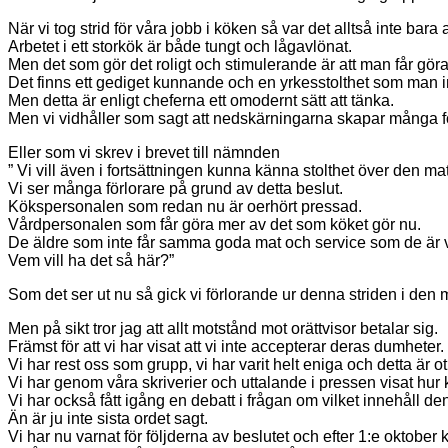
När vi tog strid för våra jobb i köken så var det alltså inte bara
Arbetet i ett storkök är både tungt och lågavlönat.
Men det som gör det roligt och stimulerande är att man får göra
Det finns ett gediget kunnande och en yrkesstolthet som man i
Men detta är enligt cheferna ett omodernt sätt att tänka.
Men vi vidhåller som sagt att nedskärningarna skapar många fö
Eller som vi skrev i brevet till nämnden
” Vi vill även i fortsättningen kunna känna stolthet över den mat
Vi ser många förlorare på grund av detta beslut.
Kökspersonalen som redan nu är oerhört pressad.
Vårdpersonalen som får göra mer av det som köket gör nu.
De äldre som inte får samma goda mat och service som de är 
Vem vill ha det så här?”
Som det ser ut nu så gick vi förlorande ur denna striden i de
Men på sikt tror jag att allt motstånd mot orättvisor betalar sig.
Främst för att vi har visat att vi inte accepterar deras dumheter.
Vi har rest oss som grupp, vi har varit helt eniga och detta är otro
Vi har genom våra skriverier och uttalande i pressen visat hu
Vi har också fått igång en debatt i frågan om vilket innehåll d
Än är ju inte sista ordet sagt.
Vi har nu varnat för följderna av beslutet och efter 1:e oktober