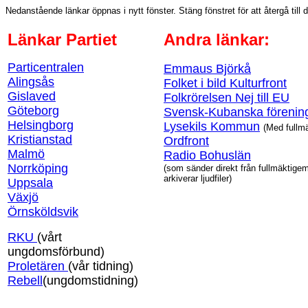
Nedanstående länkar öppnas i nytt fönster. Stäng fönstret för att återgå till 
Länkar Partiet
Andra länkar:
Particentralen
Emmaus Björkå
Alingsås
Folket i bild Kulturfront
Gislaved
Folkrörelsen Nej till EU
Göteborg
Svensk-Kubanska förenin
Helsingborg
Lysekils Kommun
(Med fullm
Kristianstad
Ordfront
Malmö
Radio Bohuslän
Norrköping
(som sänder direkt från f
ullmäktige
arkiverar ljudfiler)
Uppsala
Växjö
Örnsköldsvik
RKU
(vårt
ungdomsförbund)
Proletären
(vår tidning)
Rebell
(ungdomstidning)