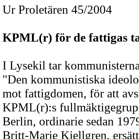
Ur Proletären 45/2004
KPML(r) för de fattigas t
I Lysekil tar kommunisterna
"Den kommunistiska ideolog
mot fattigdomen, för att av
KPML(r):s fullmäktigegrupp
Berlin, ordinarie sedan 197
Britt-Marie Kjellgren, ersätt