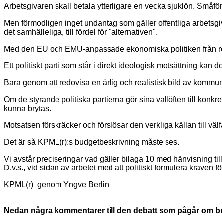
Arbetsgivaren skall betala ytterligare en vecka sjuklön. Småf
Men förmodligen inget undantag som gäller offentliga arbetsgiv
det samhälleliga, till fördel för "alternativen".
Med den EU och EMU-anpassade ekonomiska politiken från reg
Ett politiskt parti som står i direkt ideologisk motsättning kan 
Bara genom att redovisa en ärlig och realistisk bild av kommun
Om de styrande politiska partierna gör sina vallöften till kon
kunna brytas.
Motsatsen förskräcker och förslösar den verkliga källan till väl
Det är så KPML(r):s budgetbeskrivning måste ses.
Vi avstår preciseringar vad gäller bilaga 10 med hänvisning til
D.v.s., vid sidan av arbetet med att politiskt formulera kraven 
KPML(r) genom Yngve Berlin
Nedan några kommentarer till den debatt som pågår om bu