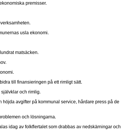
ka ekonomiska premisser.
la verksamheten.
ommunernas usla ekonomi.
plundrat matsäcken.
hov.
konomi.
 till finansieringen på ett rimligt sätt.
självklar och rimlig.
och höjda avgifter på kommunal service, hårdare press på de
 problemen och lösningarna.
talas idag av folkflertalet som drabbas av nedskärningar och