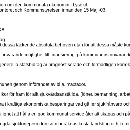
sion om den kommunala ekonomin i Lysekil.
mikontoret och Kommunstyrelsen innan den 15 Maj -03.
KS.
lag
 att dessa täcker de absoluta behoven utan för att dessa måste 
varande möjlighet till finansiering. på kommunens nuvarande mö
ch generella statsbidrag är prognostiserade och förmodligen korrek
mmunen genom införandet av bl.a. maxtaxor.
villkor för fram för allt sjukvårdsanställda. (löner, bemanning, arb
ra i kraftiga ekonomiska besparingar vad gäller sjukfrånvaro oc
t att hålla en god kommunal service åter att skapas och på si
rlängda sjuklöneperioden som beräknas kosta landsting och kom