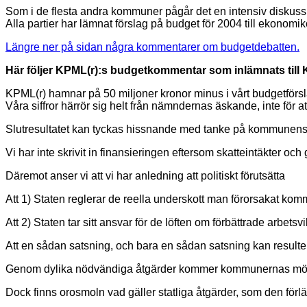
Som i de flesta andra kommuner pågår det en intensiv diskus
Alla partier har lämnat förslag på budget för 2004 till ekono
Längre ner på sidan några kommentarer om budgetdebatten.
Här följer KPML(r):s budgetkommentar som inlämnats till 
KPML(r) hamnar på 50 miljoner kronor minus i vårt budgetförs
Våra siffror härrör sig helt från nämndernas äskande, inte för
Slutresultatet kan tyckas hissnande med tanke på kommunens nu
Vi har inte skrivit in finansieringen eftersom skatteintäkter o
Däremot anser vi att vi har anledning att politiskt förutsätta
Att 1) Staten reglerar de reella underskott man förorsakat ko
Att 2) Staten tar sitt ansvar för de löften om förbättrade arbets
Att en sådan satsning, och bara en sådan satsning kan resulte
Genom dylika nödvändiga åtgärder kommer kommunernas möjlighe
Dock finns orosmoln vad gäller statliga åtgärder, som den fö