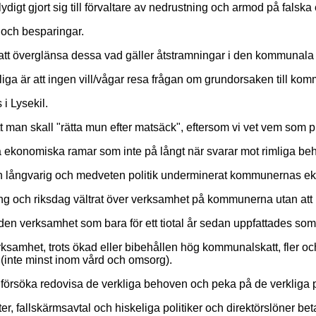
lydigt gjort sig till förvaltare av nedrustning och armod på fals
r och besparingar.
 för att överglänsa dessa vad gäller åtstramningar i den kommuna
liga är att ingen vill/vågar resa frågan om grundorsaken till k
 i Lysekil.
 man skall "rätta mun efter matsäck", eftersom vi vet vem som 
 ekonomiska ramar som inte på långt när svarar mot rimliga be
 en långvarig och medveten politik underminerat kommunernas e
 och riksdag vältrat över verksamhet på kommunerna utan att bidra
 den verksamhet som bara för ett tiotal år sedan uppfattades som 
verksamhet, trots ökad eller bibehållen hög kommunalskatt, fler 
(inte minst inom vård och omsorg).
en försöka redovisa de verkliga behoven och peka på de verkliga
er, fallskärmsavtal och hiskeliga politiker och direktörslöner be