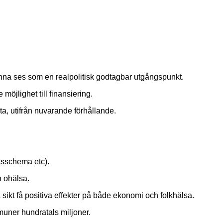
kunna ses som en realpolitisk godtagbar utgångspunkt.
jlighet till finansiering.
ta, utifrån nuvarande förhållande.
etsschema etc).
h ohälsa.
kt få positiva effekter på både ekonomi och folkhälsa.
muner hundratals miljoner.