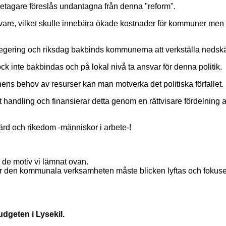
öretagare föreslås undantagna från denna "reform".
are, vilket skulle innebära ökade kostnader för kommuner men in
ering och riksdag bakbinds kommunerna att verkställa nedskä
dock inte bakbindas och på lokal nivå ta ansvar för denna politik.
ens behov av resurser kan man motverka det politiska förfallet.
kret handling och finansierar detta genom en rättvisare fördelnin
färd och rikedom -människor i arbete-!
l de motiv vi lämnat ovan.
för den kommunala verksamheten måste blicken lyftas och fokuseras
dgeten i Lysekil.