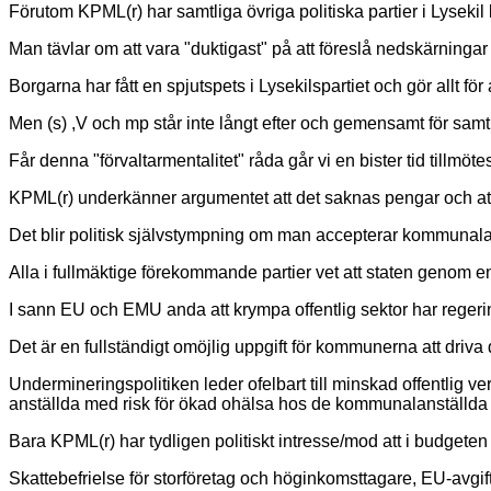
Förutom KPML(r) har samtliga övriga politiska partier i Lysekil 
Man tävlar om att vara "duktigast" på att föreslå nedskärninga
Borgarna har fått en spjutspets i Lysekilspartiet och gör allt
Men (s) ,V och mp står inte långt efter och gemensamt för samt
Får denna "förvaltarmentalitet" råda går vi en bister tid tillmötes
KPML(r) underkänner argumentet att det saknas pengar och att
Det blir politisk självstympning om man accepterar kommunala
Alla i fullmäktige förekommande partier vet att staten genom
I sann EU och EMU anda att krympa offentlig sektor har regering
Det är en fullständigt omöjlig uppgift för kommunerna att driva
Undermineringspolitiken leder ofelbart till minskad offentlig 
anställda med risk för ökad ohälsa hos de kommunalanställda 
Bara KPML(r) har tydligen politiskt intresse/mod att i budget
Skattebefrielse för storföretag och höginkomsttagare, EU-avgift