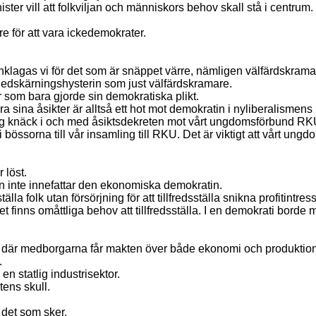
ister vill att folkviljan och människors behov skall stå i centrum.
e för att vara ickedemokrater.
 anklagas vi för det som är snäppet värre, nämligen välfärdskrama
 nedskärningshysterin som just välfärdskramare.
r som bara gjorde sin demokratiska plikt.
a sina åsikter är alltså ett hot mot demokratin i nyliberalismens
ig knäck i och med åsiktsdekreten mot vårt ungdomsförbund RKU s
 bössorna till vår insamling till RKU. Det är viktigt att vårt ung
 löst.
 inte innefattar den ekonomiska demokratin.
lla folk utan försörjning för att tillfredsställa snikna profitintres
et finns omåttliga behov att tillfredsställa. I en demokrati borde m
ati, där medborgarna får makten över både ekonomi och produktion
.
en statlig industrisektor.
tens skull.
 det som sker.