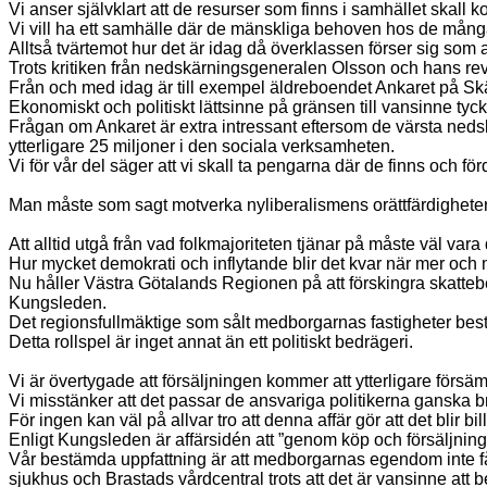
Vi anser självklart att de resurser som finns i samhället skall ko
Vi vill ha ett samhälle där de mänskliga behoven hos de många
Alltså tvärtemot hur det är idag då överklassen förser sig som al
Trots kritiken från nedskärningsgeneralen Olsson och hans re
Från och med idag är till exempel äldreboendet Ankaret på Skär
Ekonomiskt och politiskt lättsinne på gränsen till vansinne tyck
Frågan om Ankaret är extra intressant eftersom de värsta nedsk
ytterligare 25 miljoner i den sociala verksamheten.
Vi för vår del säger att vi skall ta pengarna där de finns och för
Man måste som sagt motverka nyliberalismens orättfärdigheter,
Att alltid utgå från vad folkmajoriteten tjänar på måste väl var
Hur mycket demokrati och inflytande blir det kvar när mer och mer
Nu håller Västra Götalands Regionen på att förskingra skatteb
Kungsleden.
Det regionsfullmäktige som sålt medborgarnas fastigheter best
Detta rollspel är inget annat än ett politiskt bedrägeri.
Vi är övertygade att försäljningen kommer att ytterligare fö
Vi misstänker att det passar de ansvariga politikerna ganska b
För ingen kan väl på allvar tro att denna affär gör att det blir bi
Enligt Kungsleden är affärsidén att ”genom köp och försäljning
Vår bestämda uppfattning är att medborgarnas egendom inte får
sjukhus och Brastads vårdcentral trots att det är vansinne att