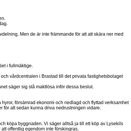
en.
dag.
avdelning. Men de är inte främmande för att att skära ner med
et i fullmäktige.
h vårdcentralen i Brastad till det privata fastighetsbolaget
et säger sig stå maktlösa inför dessa beslut.
a hyror, försämrad ekonomi och nedlagd och flyttad verksamhet
r för att sedan kunna driva nedrustningen vidare.
köpa byggnaden. Vi säger alltså ja till ett köp av Lysekils
att offentlig egendom inte förskingras.