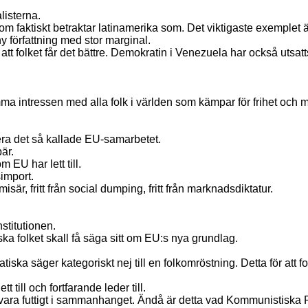
listerna.
 faktiskt betraktar latinamerika som. Det viktigaste exemplet ä
 författning med stor marginal.
tt folket får det bättre. Demokratin i Venezuela har också utsat
a intressen med alla folk i världen som kämpar för frihet och mo
tera det så kallade EU-samarbetet.
är.
 EU har lett till.
simport.
l misär, fritt från social dumping, fritt från marknadsdiktatur.
stitutionen.
ka folket skall få säga sitt om EU:s nya grundlag.
iska säger kategoriskt nej till en folkomröstning. Detta för att f
 till och fortfarande leder till.
ra futtigt i sammanhanget. Ändå är detta vad Kommunistiska Parti