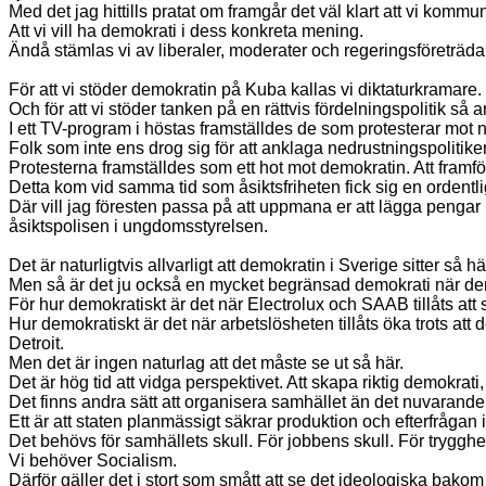
Med det jag hittills pratat om framgår det väl klart att vi kommun
Att vi vill ha demokrati i dess konkreta mening.
Ändå stämlas vi av liberaler, moderater och regeringsföreträdar
För att vi stöder demokratin på Kuba kallas vi diktaturkramare.
Och för att vi stöder tanken på en rättvis fördelningspolitik så
I ett TV-program i höstas framställdes de som protesterar mot
Folk som inte ens drog sig för att anklaga nedrustningspolitike
Protesterna framställdes som ett hot mot demokratin. Att framför
Detta kom vid samma tid som åsiktsfriheten fick sig en ordentl
Där vill jag föresten passa på att uppmana er att lägga pengar i
åsiktspolisen i ungdomsstyrelsen.
Det är naturligtvis allvarligt att demokratin i Sverige sitter så här
Men så är det ju också en mycket begränsad demokrati när den
För hur demokratiskt är det när Electrolux och SAAB tillåts att stä
Hur demokratiskt är det när arbetslösheten tillåts öka trots att d
Detroit.
Men det är ingen naturlag att det måste se ut så här.
Det är hög tid att vidga perspektivet. Att skapa riktig demokr
Det finns andra sätt att organisera samhället än det nuvarande
Ett är att staten planmässigt säkrar produktion och efterfrågan i 
Det behövs för samhällets skull. För jobbens skull. För trygghe
Vi behöver Socialism.
Därför gäller det i stort som smått att se det ideologiska bakom