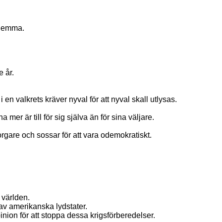
 hemma.
e år.
n valkrets kräver nyval för att nyval skall utlysas.
 mer är till för sig själva än för sina väljare.
orgare och sossar för att vara odemokratiskt.
 världen.
 av amerikanska lydstater.
pinion för att stoppa dessa krigsförberedelser.