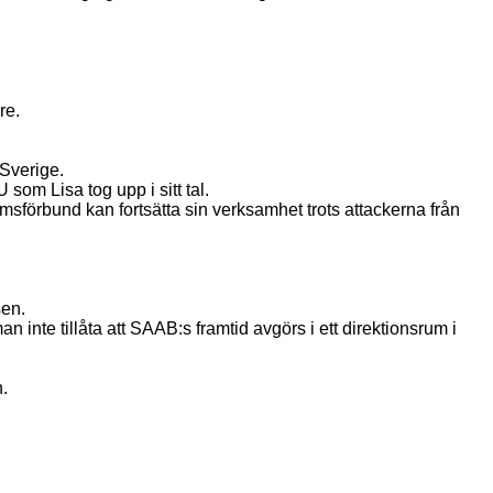
re.
 Sverige.
om Lisa tog upp i sitt tal.
domsförbund kan fortsätta sin verksamhet trots attackerna från
sen.
an inte tillåta att SAAB:s framtid avgörs i ett direktionsrum i
.