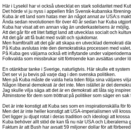
Här i Lysekil har vi också utvecklat en stark solidaritet med Ku
Det hörde vi ju nyss i appellen från Svensk-kubanska förening
Kuba är ett land som hatas mer än något annat av USA:s makt
Ända sedan revolutionen för över 40 år sedan har Kuba utgjort en
Kuba har visat att en annan väg än underkastelsens är möjlig.
Att det går för ett litet fattigt land att utvecklas socialt och kulture
Att det går att få bukt med svält och sjukdomar.
Men framförallt att det går att skapa en utvecklad demokrati där 
På Kuba avslutas inte den demokratiska processen med valet.
På Kuba ges väljarna också ett inflytande under valperioderna
Folkvalda som missbrukar sitt förtroende kan avsättas under löp
En otänkbar tanke i Sverige, naturligtvis. Här skulle ett system me
Det ser vi ju bevis på varje dag i den svenska politiken.
Men på Kuba måste de valda hela tiden följa sina väljares vilja
Någon liberal demokrati är det inte. Men istället är det demokra
Jag skulle vilja säga att det är en demokrati att låta sig inspirer
Åtminstone för dem som tröttnat på politiker som säger en sak f
Det är inte konstigt att Kuba ses som en inspirationskälla för för
Men det är inte heller konstigt att USA-imperialismen vill kros
Det ligger ju djupt rotat i deras tradition och ideologi att kros
Kuba behöver allt stöd de kan få nu när USA och Liberalerna går 
Faktum är att Bush har avsatt 59 miljoner dollar för att förbere