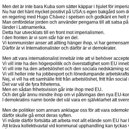
Men det är inte bara Kuba som sätter käppar i hjulet för imperia
Nu har det hänt mycket positivt på USA:s egen bakgård som dom
en regering med Hugo Chávez i spetsen och godkänt en helt ny
Man omfördelar jorden och använder pengarna till att satsa på a
länder i Latinamerika.
Detta har utvecklats till en front mot imperialismen.
I den fronten är vi som står här en del.
Vi kommunister anser att allting hänger ihop, vi har gemensamm
Därför är vi Internationalister och därför är vi demokrater.
Men att vara internationalist innebär inte att vi behöver accep
Vi vill inte ha den högerpolitik och överstatlighet som EU inneb
Vi vill inte ha den arbetslöshet och den sociala nedskärning som
Vi vill heller inte ha jobbexport och lönedumpande arbetskraft
Nej, vi vill ha ett samhälle fritt från arbetslöshet, fritt från socia
Det var väl de fyra friheterna.
Men en sådan frihetsvision går inte ihop med EU.
Och det går ännu mindre ihop om vi påtvingas den nya EU-kon
I demokratins namn borde det väl vara en självklarhet att svens
Men de politiker som annars anklagar oss för att vara odemokrat
därför skulle gå emot deras syften.
Vi måste därför fortsätta att arbeta mot allt elände som EU har lett
Att kräva kollektivavtal vid kommunal upphandling kan tyckas va