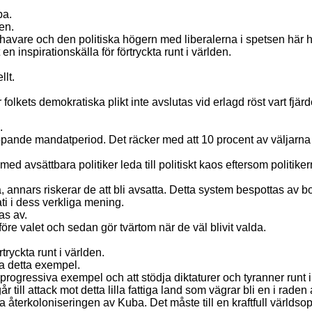
ba.
en.
havare och den politiska högern med liberalerna i spetsen här
 inspirationskälla för förtryckta runt i världen.
llt.
folkets demokratiska plikt inte avslutas vid erlagd röst vart fjärd
.
ande mandatperiod. Det räcker med att 10 procent av väljarna i e
d avsättbara politiker leda till politiskt kaos eftersom politikerna
, annars riskerar de att bli avsatta. Detta system bespottas av b
ti i dess verkliga mening.
as av.
öre valet och sedan gör tvärtom när de väl blivit valda.
tryckta runt i världen.
sa detta exempel.
sa progressiva exempel och att stödja diktaturer och tyranner runt i
till attack mot detta lilla fattiga land som vägrar bli en i raden
da återkoloniseringen av Kuba. Det måste till en kraftfull världso