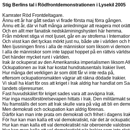
Stig Berlins tal i Rödfrontdemonstrationen i Lysekil 2005
Kamrater Röd Frontdeltagare.
Ännu ett år har gått sedan vi firade första maj förra gången.
Ännu ett år, där vi haft många anledningar att reagera mot orättv
Och en allt mer fanatisk nedskärniningshysteri här hemma.
Från mörkret stiga vi mot ljuset, går en av stroferna i Interna
Och visst kan det tyckas mörkt just nu, både ute i världen och
Men ljusningen finns i alla de människor som liksom vi demonstr
I alla de människor som inte tappat hoppet på en rättvis världs
Det händer mycket runt i världen.
Irak är ockuperat av den Amerikanska imperialismen liksom Af
Ockupationen av Irak har kostat hundratusentals Irakier livet.
Hur många det verkligen är som dött får vi inte reda på,
eftersom ockupationsmakten vägrar att räkna dödade Irakier.
Vi skall ha klart för oss att kriget i Irak aldrig har handlat om
landets oljeresurser.
Fast huvudskälet för kriget sades vara att avväpna Irak.
Har inga massförstörelsevapen hittats i Irak. Den militärmakt
Nu framställs det som att Irak skulle vara på väg att bli en demo
Men demokrati och ockupation kan aldrig förenas.
Därför kan man inte prata om demokrati och frihet i dagens Ira
För hur kan man kalla ett val demokratiskt, när det är ockupat
Hur kan man kalla ett val demokratiskt när oberoende valobserva