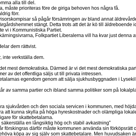
mma alla till del.
, måste prioriteras före de giriga behoven hos några få.
drig förr.
visorskompisar så pågår försämringen av bland annat äldrevård
gårdshemmet stängt. Detta trots att det är kö till äldreboende i
te vi i Kommunistiska Partiet.
ärningsivrarna, Folkpartiet Liberalerna vill ha kvar just denna 
delar dem rättvist.
 inte verkställa dem.
a det mest demokratiska. Därmed är vi det mest demokratiska parti
 av det offentliga säljs ut till privata intressen.
etalarnas egendom genom att sälja sjukhusbyggnaden i Lysekil oc
år av samma partier och ibland samma politiker som på lokalplan
rsämra sjukvården och den sociala servicen i kommunen, med höjd
ra att kunna skylla på höga hyreskostnader och olämpliga lokale
lligare för skattebetalarna.
 säkerställa en långsiktig hög och stabil avkastning”
 förskingras därför måste kommunen använda sin förköpsrätt och 
 behöva köpa av sig själv som skattebetalare. Men huvudsaken är 