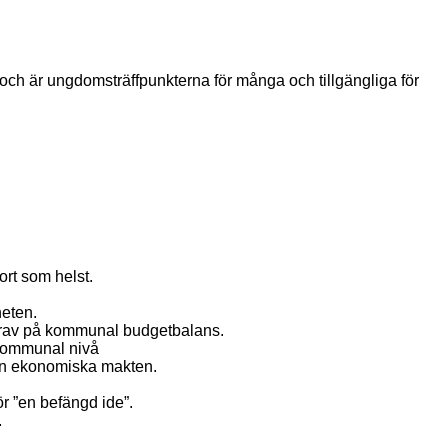
och är ungdomsträffpunkterna för många och tillgängliga för
rt som helst.
heten.
 krav på kommunal budgetbalans.
å kommunal nivå
den ekonomiska makten.
ör ”en befängd ide”.
.