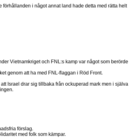
e förhållanden i något annat land hade detta med rätta helt
tiv under Vietnamkriget och FNL:s kamp var något som berörde
lket genom att ha med FNL-flaggan i Röd Front.
 att Israel drar sig tillbaka från ockuperad mark men i själva
ingen.
adsfria förslag.
solidaritet med folk som kämpar.