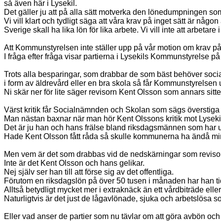
så även här i Lysekil.
Det gäller ju att på alla sätt motverka den lönedumpningen so
Vi vill klart och tydligt säga att våra krav på inget sätt är någ
Sverige skall ha lika lön för lika arbete. Vi vill inte att arbetar
Att Kommunstyrelsen inte ställer upp på vår motion om krav på r
I fråga efter fråga visar partierna i Lysekils Kommunstyrelse på 
Trots alla besparingar, som drabbar de som bäst behöver socia
i form av äldrevård eller en bra skola så får Kommunstyrelse
Ni skär ner för lite säger revisorn Kent Olsson som annars sitt
Värst kritik får Socialnämnden och Skolan som sägs överstiga 
Man nästan baxnar när man hör Kent Olssons kritik mot Lysek
Det är ju han och hans frälse bland riksdagsmännen som har u
Hade Kent Olsson fått råda så skulle kommunerna ha ändå mind
Men vem är det som drabbas vid de nedskärningar som revisor
Inte är det Kent Olsson och hans gelikar.
Nej själv ser han till att förse sig av det offentliga.
Förutom en riksdagslön på över 50 tusen i månaden har han ti
Alltså betydligt mycket mer i extraknäck än ett vårdbiträde ell
Naturligtvis är det just de lågavlönade, sjuka och arbetslösa 
Eller vad anser de partier som nu tävlar om att göra avbön och 