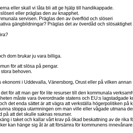
rna eller skall vi låta bli att ge hjälp till handikappade.
 slöseri eller präglas den av knapphet.
mmunala servisen. Präglas den av överflöd och slöseri
ativa gängbildningar? Präglas det av överdåd och slösaktighet 
öra?
ch dom brukar ju vara billiga.
ommun för att slösa på pengar.
e stora behoven.
konomi i Uddevalla, Vänersborg, Orust eller på vilken annan o
det för att man ger för lite resurser till den kommunala verksam
samheten måste vara överordnade statens och EU:s lagstadgade
och det enda sättet är att vägra att verkställa högerpolitiken p
ti kunna stoppa utarmningen om man ville eller vågade utmana 
ad på att det skulle saknas resurser.
ng i taket och kallar vårt krav på ökad beskattning av de rika f
iker kan hänge sig åt är att försämra för kommunens innevånare