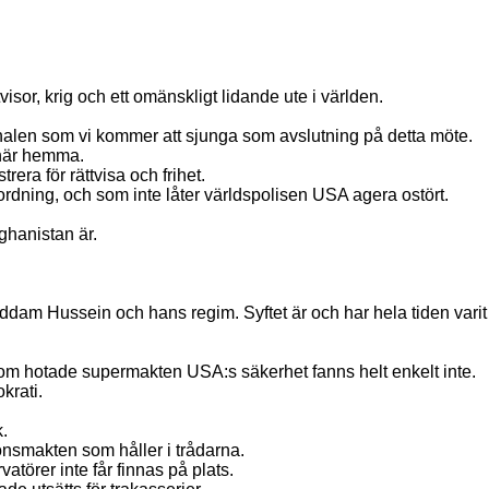
isor, krig och ett omänskligt lidande ute i världen.
tionalen som vi kommer att sjunga som avslutning på detta möte.
 här hemma.
era för rättvisa och frihet.
ordning, och som inte låter världspolisen USA agera ostört.
ghanistan är.
 Saddam Hussein och hans regim. Syftet är och har hela tiden varit
 som hotade supermakten USA:s säkerhet fanns helt enkelt inte.
krati.
k.
ionsmakten som håller i trådarna.
törer inte får finnas på plats.