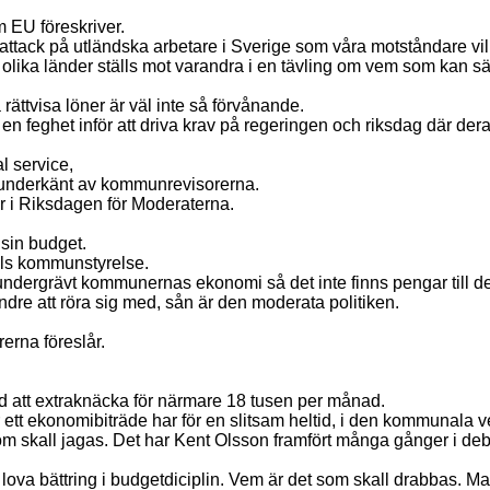
m EU föreskriver.
on attack på utländska arbetare i Sverige som våra motståndare vil
e i olika länder ställs mot varandra i en tävling om vem som kan säl
ättvisa löner är väl inte så förvånande.
en feghet inför att driva krav på regeringen och riksdag där deras
l service,
n underkänt av kommunrevisorerna.
er i Riksdagen för Moderaterna.
sin budget.
ils kommunstyrelse.
ndergrävt kommunernas ekonomi så det inte finns pengar till d
re att röra sig med, sån är den moderata politiken.
erna föreslår.
d att extraknäcka för närmare 18 tusen per månad.
er ett ekonomibiträde har för en slitsam heltid, i den kommunala
som skall jagas. Det har Kent Olsson framfört många gånger i deb
lova bättring i budgetdiciplin. Vem är det som skall drabbas. Man