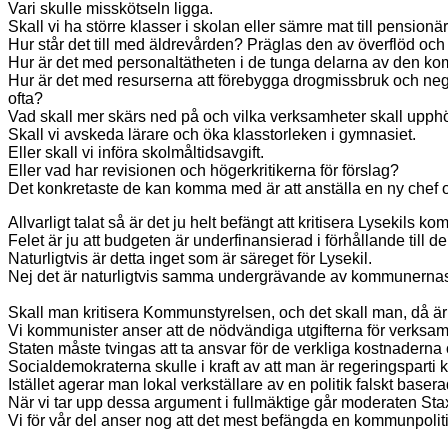
Vari skulle misskötseln ligga.
Skall vi ha större klasser i skolan eller sämre mat till pensionäre
Hur står det till med äldrevården? Präglas den av överflöd och
Hur är det med personaltätheten i de tunga delarna av den ko
Hur är det med resurserna att förebygga drogmissbruk och neg
ofta?
Vad skall mer skärs ned på och vilka verksamheter skall upph
Skall vi avskeda lärare och öka klasstorleken i gymnasiet.
Eller skall vi införa skolmåltidsavgift.
Eller vad har revisionen och högerkritikerna för förslag?
Det konkretaste de kan komma med är att anställa en ny chef o
Allvarligt talat så är det ju helt befängt att kritisera Lysekils k
Felet är ju att budgeten är underfinansierad i förhållande till d
Naturligtvis är detta inget som är säreget för Lysekil.
Nej det är naturligtvis samma undergrävande av kommunernas e
Skall man kritisera Kommunstyrelsen, och det skall man, då är 
Vi kommunister anser att de nödvändiga utgifterna för verk
Staten måste tvingas att ta ansvar för de verkliga kostnaderna 
Socialdemokraterna skulle i kraft av att man är regeringspar
Istället agerar man lokal verkställare av en politik falskt baser
När vi tar upp dessa argument i fullmäktige går moderaten Staxä
Vi för vår del anser nog att det mest befängda en kommunpolit