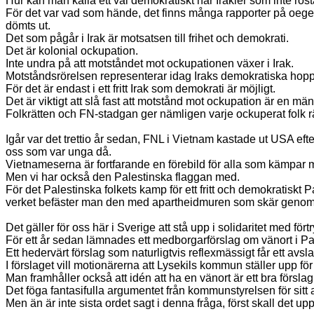
Hur kan man kalla ett val demokratiskt när Irakier som inte rösta
För det var vad som hände, det finns många rapporter på oegent
dömts ut.
Det som pågår i Irak är motsatsen till frihet och demokrati.
Det är kolonial ockupation.
Inte undra på att motståndet mot ockupationen växer i Irak.
Motståndsrörelsen representerar idag Iraks demokratiska hopp
För det är endast i ett fritt Irak som demokrati är möjligt.
Det är viktigt att slå fast att motstånd mot ockupation är en mänsk
Folkrätten och FN-stadgan ger nämligen varje ockuperat folk rä
Igår var det trettio år sedan, FNL i Vietnam kastade ut USA ef
oss som var unga då.
Vietnameserna är fortfarande en förebild för alla som kämpar 
Men vi har också den Palestinska flaggan med.
För det Palestinska folkets kamp för ett fritt och demokratiskt P
verket befäster man den med apartheidmuren som skär genom de
Det gäller för oss här i Sverige att stå upp i solidaritet med fört
För ett år sedan lämnades ett medborgarförslag om vänort i Pales
Ett hedervärt förslag som naturligtvis reflexmässigt får ett avs
I förslaget vill motionärerna att Lysekils kommun ställer upp fö
Man framhåller också att idén att ha en vänort är ett bra förslag
Det föga fantasifulla argumentet från kommunstyrelsen för sitt av
Men än är inte sista ordet sagt i denna fråga, först skall det up