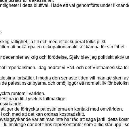
de utsätts för trakasserier.
ligheter i detta bluffval. Hade ett val genomförts under liknand
.
lig rättighet, ja till och med ett ockuperat folks plikt.
tten att bekämpa en ockupationsmakt, att kämpa för sin frihet.
ter decennier av krig och förödelse. Själv blev jag politiskt ak
mot imperialismen. Idag hedrar vi FNL och det Vietnamesiska fo
alestina fortsätter. I media den senaste tiden vill man ge sken av
 palestinska byarna och omöjliggör ett normalt liv för befolkn
ryckta runtom i världen.
tina in till Lysekils fullmäktige.
lagsyrkande.
r att ger de förtryckta palestinierna en kontakt med omvärlden.
 i och med att det kan ordnas kostnadsfritt.
slagsyrkande var att man inte har råd att säga ja till detta kostn
p i fullmäktige där det finns representanter som alltid står upp i 