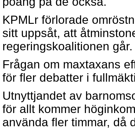
poäng på de också.
KPMLr förlorade omröstn
sitt uppsåt, att åtminsto
regeringskoalitionen går.
Frågan om maxtaxans effe
för fler debatter i fullmäkt
Utnyttjandet av barnoms
för allt kommer höginkoms
använda fler timmar, då de