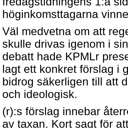
fredagstidningens 1:a sida
höginkomsttagarna vinne
Väl medvetna om att rege
skulle drivas igenom i si
debatt hade KPMLr present
lagt ett konkret förslag i
bidrog säkerligen till att 
och ideologisk.
(r):s förslag innebar åte
av taxan. Kort sagt för a