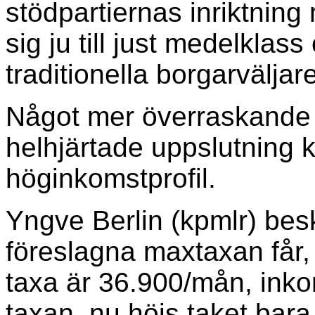
stödpartiernas inriktnin
sig ju till just medelklas
traditionella borgarväljare
Något mer överraskande 
helhjärtade uppslutning 
höginkomstprofil.
Yngve Berlin (kpmlr) bes
föreslagna maxtaxan får,
taxa är 36.900/mån, inko
taxan, nu höjs taket bar