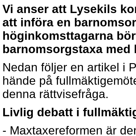
Vi anser att Lysekils k
att införa en barnomso
höginkomsttagarna bör
barnomsorgstaxa med lå
Nedan följer en artikel i
hände på fullmäktigemötet
denna rättvisefråga.
Livlig debatt i fullmäkti
- Maxtaxereformen är de